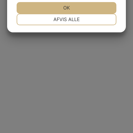
JA
NEJ
OK
JA
NEJ
NØDVENDIGE
PRÆFERENCER
AFVIS ALLE
JA
NEJ
JA
NEJ
MARKETING
STATISTIK