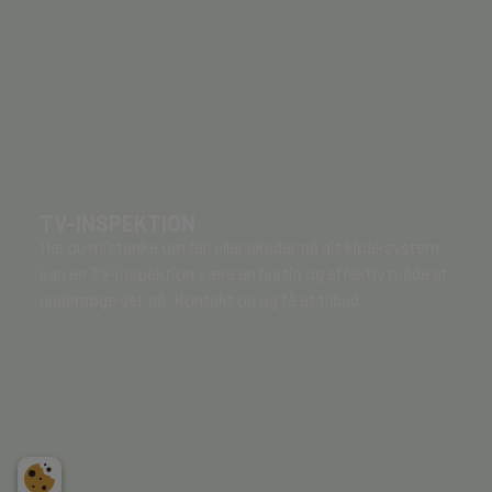
TV-INSPEKTION
Har du mistanke om fejl eller skader på dit kloaksystem,
kan en TV-inspektion være en hurtig og effektiv måde at
undersøge det på. Kontakt os og få et tilbud.