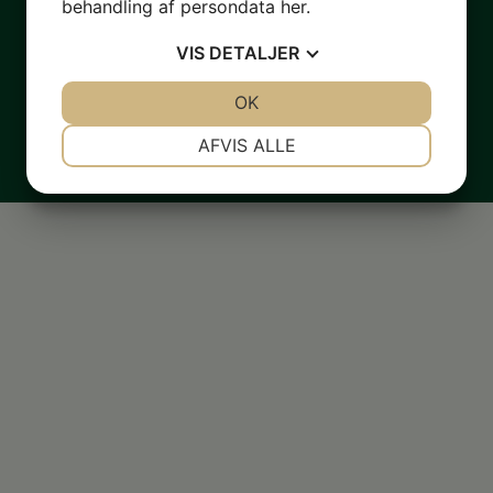
behandling af persondata
her
.
VIS
DETALJER
JA
NEJ
OK
JA
NEJ
NØDVENDIGE
PRÆFERENCER
AFVIS ALLE
JA
NEJ
JA
NEJ
MARKETING
STATISTIK