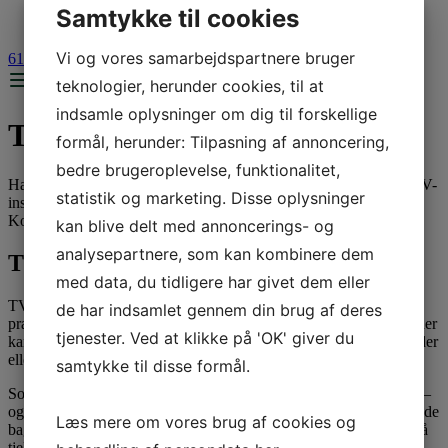
Jobopslag
Samtykke til cookies
Kontakt
Vi og vores samarbejdspartnere bruger
61 28 16 53
teknologier, herunder cookies, til at
indsamle oplysninger om dig til forskellige
TV-inspektion
formål, herunder: Tilpasning af annoncering,
bedre brugeroplevelse, funktionalitet,
Har du mistanke om fejl eller skader på dit kloaksystem, kan en TV-
statistik og marketing. Disse oplysninger
inspektion være en hurtig og effektiv måde at undersøge det på.
Kontakt os og få et tilbud.
kan blive delt med annoncerings- og
analysepartnere, som kan kombinere dem
TV-inspektion
med data, du tidligere har givet dem eller
​TV-inspektion er billig og meget effektivt, og kan med stor
de har indsamlet gennem din brug af deres
præcision lokalisere fejl og skader på kloaksystemet. Typiske skader
tjenester. Ved at klikke på 'OK' giver du
kan f.eks. være sætningsskader, forskudte samlinger, rørbrud, rødder
eller rotteskader.
samtykke til disse formål.
​Som husejer har du ansvaret for alle installationer på din ejendom –
også kloakkens ledninger, helt ude fra den offentlige del og ind til de
Læs mere om vores brug af cookies og
bagerste tilkoblinger. Har du mistanke om skade, anbefaler vi, at få
tjekket for eventuelle problemer inden skaden breder sig og