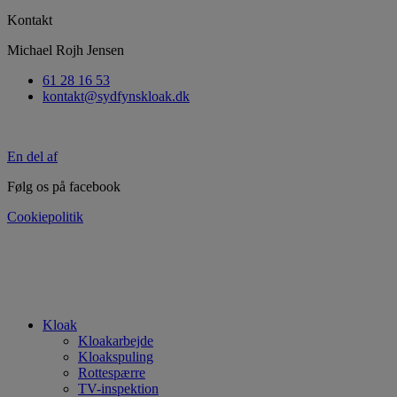
Kontakt
Michael Rojh Jensen
61 28 16 53
kontakt@sydfynskloak.dk
En del af
Følg os på facebook
Cookiepolitik
Kloak
Kloakarbejde
Kloakspuling
Rottespærre
TV-inspektion